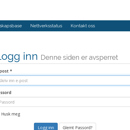
skapsbase
Nettverksstatus
Kontakt oss
Logg inn
Denne siden er avsperret
post *
ssord
Husk meg
Glemt Passord?