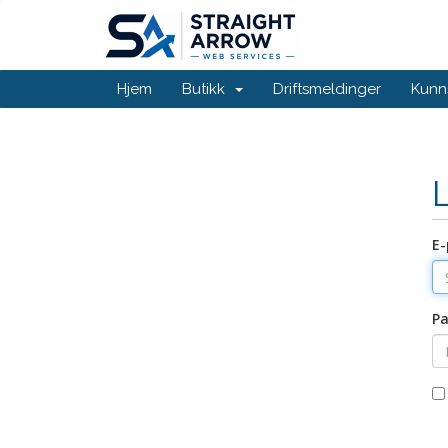
Hjem
Butikk
Driftsmeldinger
Kunn
E-
Pa