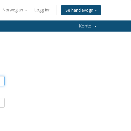
Norwegian
Logg inn
Se handlevogn »
Konto