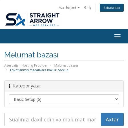
Azerbaijani
Giriş
Səbətə bax
Togg
navig
Məlumat bazası
Azerbaijan Hosting Provider
Məlumat bazası
Etiketlənmiş məqalələrə baxılır backup
Kateqoriyalar