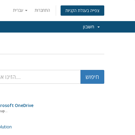
התחברות
עברית
צפייה בעגלת הקניות
חשבון
icrosoft OneDrive
up...
ution