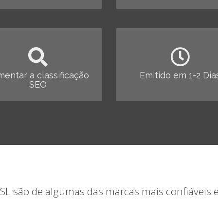
entar a classificação
Emitido em 1-2 Dia
SEO
SSL são de algumas das marcas mais confiáveis