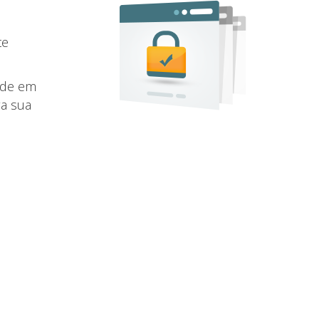
te
ade em
ra sua