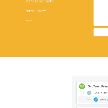
Reemissões Grátis
Obter Suporte
Price