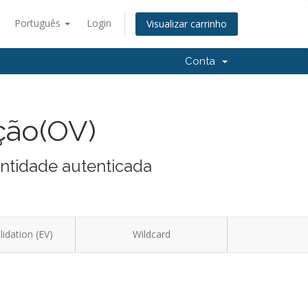
Português
Login
Visualizar carrinho
Conta
ção(OV)
entidade autenticada
idation (EV)
Wildcard