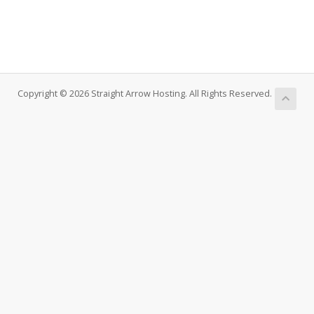
Copyright © 2026 Straight Arrow Hosting. All Rights Reserved.