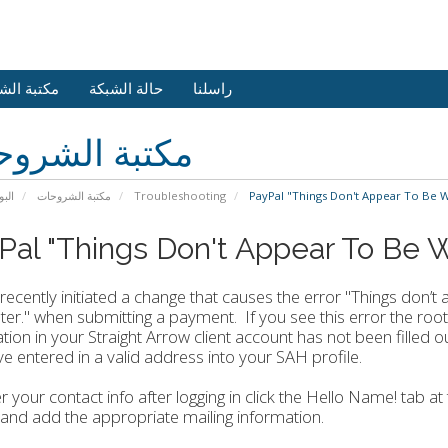
راسلنا
حالة الشبكة
مكتبة الش
مكتبة الشرو
البو
مكتبة الشروحات
Troubleshooting
PayPal "Things Don't Appear To Be W
Pal "Things Don't Appear To Be Wo
recently initiated a change that causes the error "Things don’
ater." when submitting a payment. If you see this error the roo
tion in your Straight Arrow client account has not been filled 
e entered in a valid address into your SAH profile.
r your contact info after logging in click the Hello Name! tab at
 and add the appropriate mailing information.