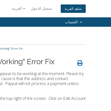
تسجيل الدخول
العربية
شاهد العربة
الحساب
orking" Error Fix
rking" Error Fix
t appear to be working at the moment. Please try
t cause is that the address and contact
out. Paypal will not process a payment unless
 the top right of the screen. Click on Edit Account